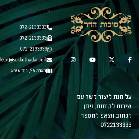
יצירת קשר
072-2133333
072-2133333
072-2133333
kkot@sukkothadar.co.il
האלה 26, בית עזרא
על מנת ליצור קשר עם
שירות לקוחות, ניתן
לכתוב ווצאפ למספר
0722133333