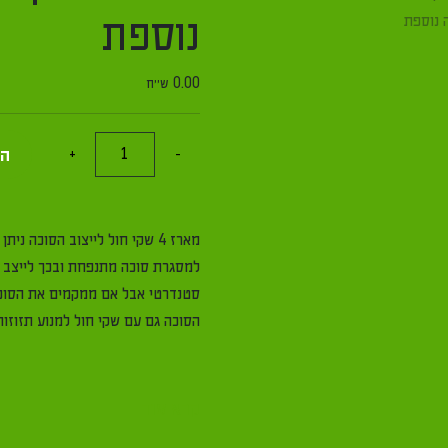
נוספת
0.00
ש"ח
כמות
הו
+
-
של
מארז
4
מארז 4 שקי חול לייצוב הסוכה
שקי
למסגרת סוכה מתנפחת ובכך לייצב ו
חול
סטנדרטי אבל אם ממקמים את הסוכה
לסוכה
הסוכה גם עם שקי חול למנוע תזוזות מגיע מתנה בקניית מסגרת סוכה ובד מות
מתנה
נוספת
קרא עוד