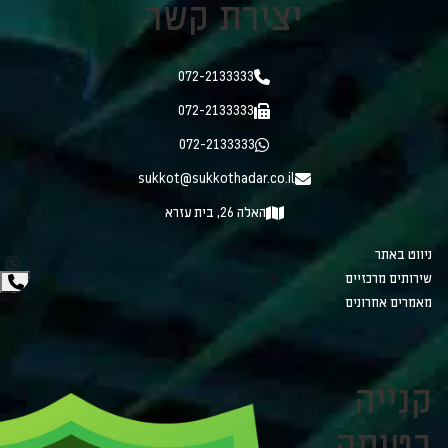
יצירת קשר
072-2133333
072-2133333
072-2133333
sukkot@sukkothadar.co.il
האלה 26, בית עזרא
ניווט באתר
שירותים מרכזיים
מאמרים אחרונים
קנייה
בטוחה