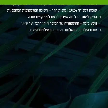
כתבה על סוכות נחלים, סוכות ירושלים, וסוכות הדר בעיתון מקור ראשון
סוכות למכירה 2024 | סוכות הדר – הסוכה הטלסקופית המהפכנית
הצ׳ק-ליסט – כל מה שצריך לדעת לפני קניית סוכה
מסע בזמן – ההיסטוריה של הסוכה מימי התנך ועד ימינו
סוכת הילדים המושלמת: רעיונות לפעילויות ועיצוב