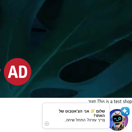
This is a test shop
סגור
שלום
אני הצ'אטבוט של
האתר!
צריך עזרה? התחל שיחה..