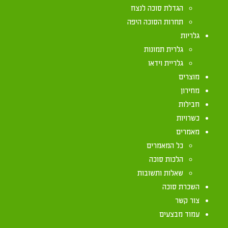
הגדלת סוכה לנצח
תחרות הסוכה היפה
כתב הש"ע (סימן תרלט ס"ד) שהמתפלל, רצה מתפלל בס
גלריות
יותר להתפלל בכוונה, שם יתפלל (משנ"ב ס"ק ל). אולם
גלרית תמונות
הכנסת, שכן בשאר ימות השנה מניח ביתו והולך לבית 
גלריית וידאו
לכתחילה, אפילו אם יש לו מנין בסוכה. וכ"פ בחז"ע (
מוצרים
מחירון
חבילות
כשרויות
מאמרים
כל המאמרים
הלכות סוכה
שאלות ותשובות
יצירת קשר
השכרת סוכה
צור קשר
072-2133333
עמוד מבצעים
072-2133333