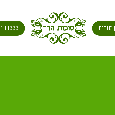
 סוכות
2133333