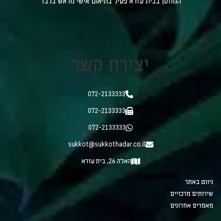
המחסן בבית עזרא פעיל בתיאום אישי מראש בלבד
יצירת קשר
072-2133333
072-2133333
072-2133333
sukkot@sukkothadar.co.il
האלה 26, בית עזרא
ניווט באתר
שירותים מרכזיים
מאמרים אחרונים