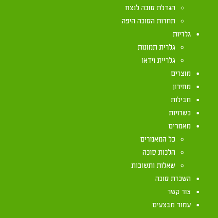
הגדלת סוכה לנצח
מחוץ לביתו
תחרות הסוכה היפה
גלריות
גלרית תמונות
גלריית וידאו
מי שנוסע בדרך (ואין לו פטור של הולכי דרכים הנ"ל)
מוצרים
טצדקי שלא ירדם מחוץ לסוכה (שאפילו שנת עראי אסו
מחירון
לעשות כן בשאר הימים. ויניח שומר שישמרנו מזה (זמ
חבילות
שהנמצא בבית הכנסת או באוטובוס רשאי להירדם שם כד
כשרויות
תדורו שייך גם בזה ודמי להולכי דרכים, שהרי נמצא וק
מאמרים
משנה הלכות מה"ת ח"ה סימן קצד). ומ"מ, ידוע שאנש
כל המאמרים
(פסקי תשובות סימן תרלט אות ו). ומי שנרדם לאונסו ח
הלכות סוכה
ש"ר פרשת האזינו ה"ח). וי"א שאין צריך להעירו, כי הי
שאלות ותשובות
ולא אחרי שנרדם כבר (הגרש"ז אויערבך הוב"ד בשלמי
השכרת סוכה
לאונסו חוץ לסוכה 'טוב' להקיצו ולעוררו בנחת שילך ל
צור קשר
שקרוב לודאי ישמח על זה שעוררהו כדי שלא ימשיך לי
עמוד מבצעים