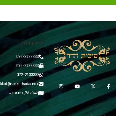
יצירת קשר
072-2133333
072-2133333
072-2133333
kkot@sukkothadar.co.il
האלה 26, בית עזרא