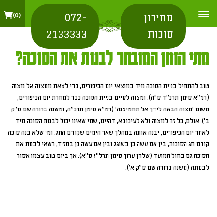
מחירון
072-
0
סוכות
2133333
מתי הזמן המובחר לבנות את הסוכה?
טוב להתחיל בניית הסוכה מיד במוצאי יום הכיפורים, כדי לצאת ממצוה אל מצוה
(רמ"א סימן תרכ"ד ס"ה). ומצוה לסיים בניית הסוכה כבר למחרת יום הכיפורים,
משום 'מצוה הבאה לידך אל תחמיצנה' (רמ"א סימן תרכ"ה, ומשנה ברורה שם ס"ק
ב'). אולם, כל זה למצוה ולא לעיכובא, דהיינו, שמי שאינו יכול לבנות הסוכה מיד
לאחר יום הכיפורים, יבנה אותה במהלך שאר הימים שקודם החג. ומי שלא בנה סוכה
קודם חג הסוכות, בין אם עשה כן בשוגג ובין אם עשה כן במזיד, רשאי לבנות את
הסוכה גם בחול המועד (שלחן ערוך סימן תרל"ז ס"א). אך ביום טוב עצמו אסור
לבנותה (משנה ברורה שם ס"ק א').