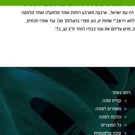
רה שכינתו עלינו, ופרש עלינו את ענני כבודו, לסוכך ולהגן עלינו
וד היו עִם ישראל… ארבעה מארבע רוחות ואחד מלמעלה ואחד מלמטה
א דרשב"י שמות יג, כא; ספרי בהעלותך פג). עוד אמרו חכמים,
פרש עליהם את ענני כבודו (זוהר ח"ג קג, ב)".
ניווט באתר
קניית סוכה
מאמרים לסוכה
הלכות לסוכה
כל המוצרים
סוכה טלסקופית