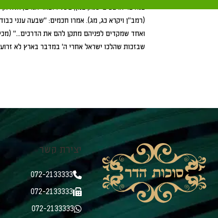
במדבר ארבעים שנה, במן, בשליו ובאר המים, אלא אף הש
(רמב"ן ויקרא כג, מג). אמרו חכמים: "שבעה ענני כב
ואחד שמקדים לפניהם מתקן להם את הדרכים…" (מכילת
שבזכות שהלכו ישראל אחרי ה' במדבר בארץ לא זרועה, 
יצירת קשר
072-2133333
072-2133333
072-2133333