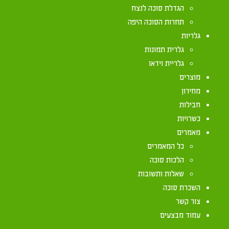
הגדלת סוכה לנצח
תחרות הסוכה היפה
כתב בספר 'פניני הלכה': "בטעם המצווה לשבת בסוכה שבעה ימים
גלריות
הוֹשַׁבְתִּי אֶת בְּנֵי יִשְׂרָאֵל בְּהוֹצִיאִי אוֹתָם מֵאֶרֶץ מ
גלרית תמונות
ולרבי עקיבא הכוונה לסוכות ממש שעשו ישראל בעת צאתם 
גלריית וידאו
בְּשַׁלַּח פַּרְעֹה אֶת הָעָם… וַיִּסְעוּ מִסֻּכֹּת [הרי שעשו סוכות], וַי
מוצרים
הַדֶּרֶךְ וְלַיְלָה בְּעַמּוּד אֵשׁ לְהָאִיר לָהֶם לָלֶכֶת יוֹמָם וָלָיְל
מחירון
כבוד].
חבילות
לדעת רבי עקיבא מצוות הסוכה היא זכר לסוכות שעשו 
כשרויות
כשהוציאנו ה' ממצרים מעבדות לחירות, ונדדנו במד
מאמרים
בתים ובלא נחלה. ומתוך כך נודה לה' שהביאנו אל ארץ 
כל המאמרים
בסוכה, ברכת הארץ הטובה לא תגרום לנו להתגאות ולשכ
הלכות סוכה
את הארץ וליישב אותה, לאכול מפריה ולשבוע מטובה (ר
שאלות ותשובות
שהלכו אחרי ה' במדבר בארץ לא זרועה (רבנו בחיי שם
השכרת סוכה
צור קשר
ולדעת רבי אליעזר, מצוות הסוכה היא זכר לנס הגדול ש
עמוד מבצעים
(במדבר י, לד): "וַעֲנַן ה' עֲלֵיהֶם יוֹמָם בְּנָסְעָם מִן