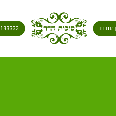
 סוכות
2133333
אולה