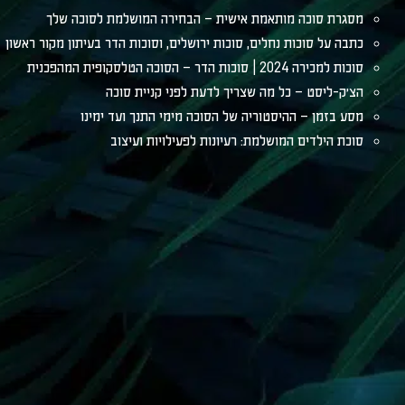
מסגרת סוכה מותאמת אישית – הבחירה המושלמת לסוכה שלך
כתבה על סוכות נחלים, סוכות ירושלים, וסוכות הדר בעיתון מקור ראשון
סוכות למכירה 2024 | סוכות הדר – הסוכה הטלסקופית המהפכנית
הצ׳ק-ליסט – כל מה שצריך לדעת לפני קניית סוכה
מסע בזמן – ההיסטוריה של הסוכה מימי התנך ועד ימינו
סוכת הילדים המושלמת: רעיונות לפעילויות ועיצוב