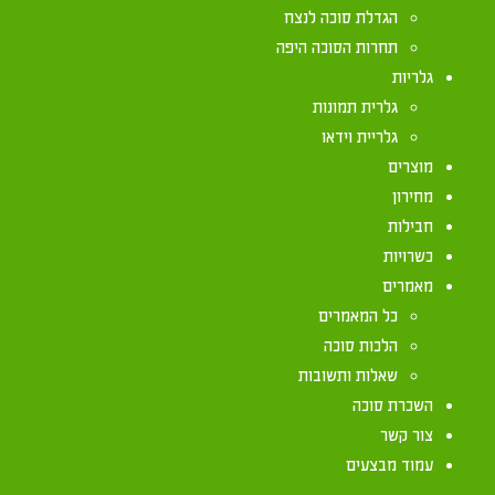
הגדלת סוכה לנצח
תחרות הסוכה היפה
בגמרא (סוכה כז, א) נחלקו חכמים. לדעת רבי אליעזר,
גלריות
אין יוצאים ידי חובה בלולב שאול, כל אין יוצאים בסוכ
גלרית תמונות
שאולה.
גלריית וידאו
להלכה, פסק מרן בשולחן ערוך (תרלז, ב) כדעת חכמים
מוצרים
מחירון
ועל כן, אדם שביקש רשות מחברו להשתמש בסוכתו – יו
חבילות
כשרויות
מאמרים
כל המאמרים
הלכות סוכה
שאלות ותשובות
השכרת סוכה
צור קשר
יצירת קשר
עמוד מבצעים