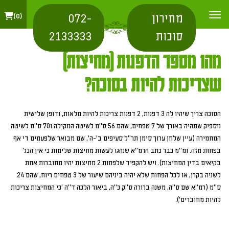
מחירון
072-
0
סוכות
2133333
מהו מספר הדפנות (מחיצות)
שצריכות להיות בסוכה?
הסוכה צריך שיהיו לה 3 דפנות, 2 דפנות צריכות להיות מלאות, ודופן שלישית
מספיק שתהיה באורך של 7 טפחים, שהם 56 ס"מ לשיטה המקילה ו70 ס"מ לשיטה
המחמירה (עיין שלחן ערוך סימן תר"ל סעיפים ב'-ה', שם מבואר שלפעמים די אף
בפחות מזה. ומ"מ כבר כתב הרמ"א שנהגו לעשות מחיצות שלימות כי אין הכל
בקיאים בדין המחיצות). ויש להקפיד שלפחות 2 מחיצות יהיו מחוברות אחת
לשניה בקרן, או לכל הפחות שלא יהיה ביניהם שיעור של 3 טפחים ריוח, שהם 24
ס"מ (רמ"א שם ס"ה, משנה ברורה ס"ק כ"ה, ביאור הלכה ד"ה 'כי המחיצות צריכות
להיות מחוברים').