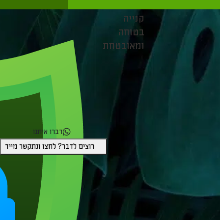
קנייה
בטוחה
ומאובטחת
דברו איתנו
רוצים לדבר? לחצו ונתקשר מייד