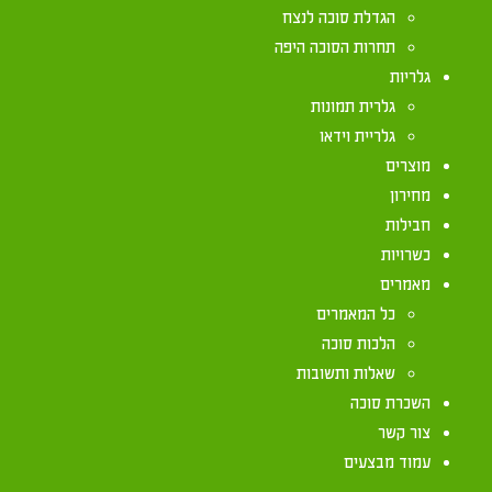
הגדלת סוכה לנצח
תחרות הסוכה היפה
הרוצה להמשיך להשתמש ולשהות בסוכה ביום שמיני עצ
גלריות
מקום בביתו, יוריד חלק מהסכך בשיעור של לפחות א
גלרית תמונות
ותשעה ס"מ) על ארבעה טפחים, כך שנעשה היכר שהוא 
גלריית וידאו
גם ביום שמיני עצרת. (מקראי קודש, תתמט-תתנ).
מוצרים
כמו כן, יש לדעת שאיסור 'בל תוסיף' הנ"ל קיים דווקא
מחירון
שרק בשמיני עצרת אסור, משום שרק הוא סמוך לחג (מ
חבילות
כשרויות
יש שהיו מפנים הכלים מהסוכה בערוב יום השביעי אף 
מאמרים
הסוכה אינה להנאה אלא משום גזירת הבורא ישתבח שמ
כל המאמרים
הלכות סוכה
שאלות ותשובות
השכרת סוכה
צור קשר
עמוד מבצעים