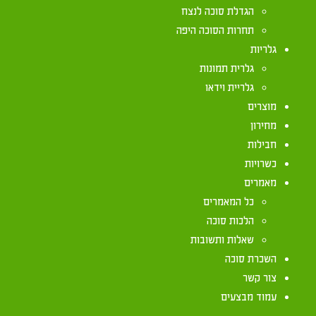
הגדלת סוכה לנצח
תחרות הסוכה היפה
נאמר בתורה (ויקרא כג, מב) "בסוכות תשבו שבעת ימים
גלריות
ביום ובין בלילה. לכן, צריך כל אדם לאכול, לשתות, ל
גלרית תמונות
גלריית וידאו
מוצרים
מחירון
חבילות
כשרויות
מאמרים
כל המאמרים
יצירת קשר
הלכות סוכה
שאלות ותשובות
072-2133333
השכרת סוכה
072-2133333
צור קשר
072-2133333
עמוד מבצעים