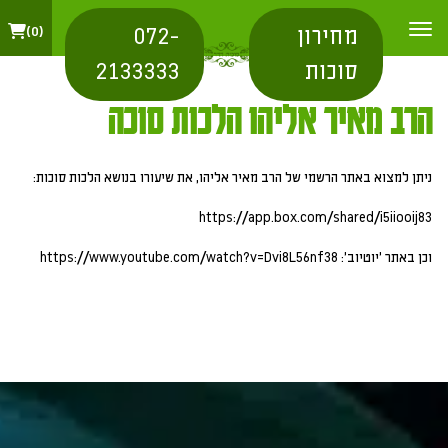
מחירון
072-
0
סוכות
2133333
הרב מאיר אליהו הלכות סוכה
ניתן למצוא באתר הרשמי של הרב מאיר אליהו, את שיעורו בנושא הלכות סוכות:
https://app.box.com/shared/i5iiooij83
וכן באתר 'יוטיוב': https://www.youtube.com/watch?v=Dvi8L56nf38