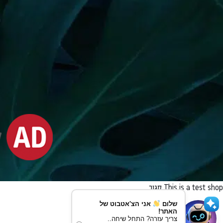
This is a test shop
סגור
שלום
אני הצ'אטבוט של
האתר!
צריך עזרה? התחל שיחה..