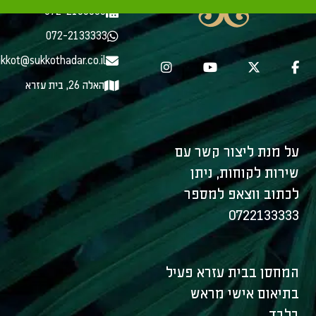
072-2133333
072-2133333
kkot@sukkothadar.co.il
האלה 26, בית עזרא
על מנת ליצור קשר עם
שירות לקוחות, ניתן
לכתוב ווצאפ למספר
0722133333
המחסן בבית עזרא פעיל
בתיאום אישי מראש
בלבד