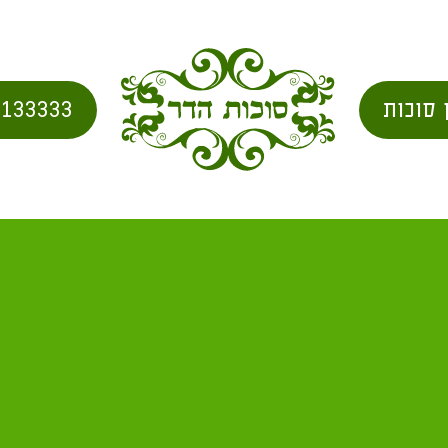
 סוכות
2133333
ב"ד