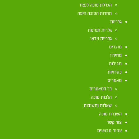
הגדלת סוכה לנצח
תחרות הסוכה היפה
חסידות חב"ד נוהגת בכל הלכותיה ומנהגיה אחר פסקי 
גלריות
"שולחן ערוך", המכונה בפי כל: "שולחן ערוך הרב", או: 
גלרית תמונות
ללימוד ההלכות בכלל, וענייני החג בפרט, הנהוגים בח
גלריית וידאו
מוצרים
ad.org.il/Articles/Articles.asp?CategoryID=13
מחירון
חבילות
כשרויות
מאמרים
כל המאמרים
הלכות סוכה
שאלות ותשובות
השכרת סוכה
יצירת קשר
צור קשר
עמוד מבצעים
072-2133333