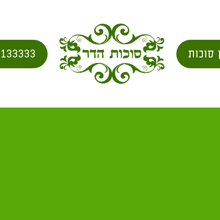
 סוכות
2133333
חת האילן