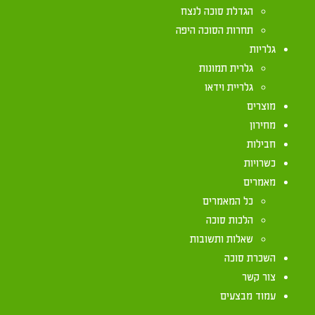
הגדלת סוכה לנצח
תחרות הסוכה היפה
הסוכה צריכה לעמוד תחת כיפת השמיים, כדי שהסכך יה
גלריות
תחת תקרת הבית או תחת האילן – סוכתו פסולה (סוכה 
גלרית תמונות
אבל מותר לעשות סוכה ליד בניין גבוה שמונע מקרני 
גלריית וידאו
לשמיים פוסלים את הסוכה, אבל כל מה שמצידי הקו הי
מוצרים
מחירון
אם ענפי העץ שמעל הסכך דלילים מאוד וסכך הסוכה מע
חבילות
הסכך הנותר יהיה מרובה מחמתו, הסוכה כשרה (שו"ע א
כשרויות
מאמרים
מותר לבנות סוכה מתחת לחוטי כביסה או חוטי חשמל, 
כל המאמרים
אינם פוסלים את הסכך שתחתיהם. [מתוך 'פניני הלכה']
הלכות סוכה
שאלות ותשובות
השכרת סוכה
צור קשר
עמוד מבצעים