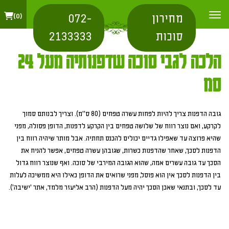
מחירון
072-
0
סוכות
2133333
הלכה לגבי סוכה שדפנותיה מעל 24
סמ
גובה הדפנות צריך להיות לפחות עשרה טפחים (80 ס"מ). וצריך לבנותם סמוך
לקרקע, ואם נוצר רווח של שלושה טפחים בין הקרקע לדפנות, הדופן פסולה, מפני
שהיא פרוצה עד שאפילו גדיים יכולים להכנס תחתיה. אבל מותר שיהיה רווח בין
הדפנות לסכך, שאחר שהדפנות כשרות, שגובהן עשרה טפחים, אפשר להניח את
הסכך עד גובה עשרים אמה, שהוא הגובה המירבי של סוכה. ואף שנוצר רווח גדול
בין הדפנות לסכך אין הוא פוסל, מפני שרואים את הדופן כאילו היא ממשיכה לעלות
עד לסכך, ובתנאי שאכן הסכך יהיה מעל הדפנות (הרב אליעזר מלמד, אתר 'ישיבה').