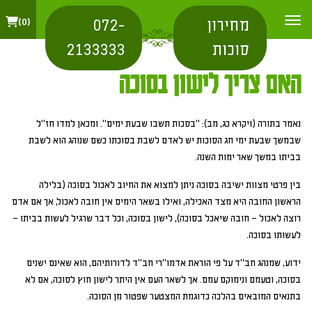
מחירון
072-
0
סוכות
2133333
האם צריך לישון בסוכה
נאמר בתורה (ויקרא כג, מב): "בסכות תשבו שבעת ימים". ומכאן למדו חז"ל
שבמשך שבעת ימי חג הסוכות יש לאדם לשבת בסוכתו כשם שנוהג הוא לשבת
בביתו במשך שאר ימות השנה.
בין פרטי מצוות ישיבה בסוכה ניתן למצוא את החיוב לאכול בסוכה (בלילה
הראשון החובה היא מצד האכילה, ואילו בשאר הימים אין חובה לאכול, אך אם אדם
רוצה לאכול – חובה שיאכל בסוכה), לישון בסוכה, וכל דבר שרגיל לעשות בביתו –
לעשותו בסוכה.
ידוע, שמנהג חב"ד על פי הוראת אדמו"רי חב"ד לדורותיהם, הוא שאינם ישנים
בסוכה, וטעמם ונימוקם עמם. אך לשאר העם אין היתר לישון חוץ לסוכה, אם לא
בתנאים המובאים בהלכה כדוגמת המצטער שפטור מן הסוכה.