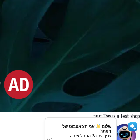
This is a test shop
סגור
שלום
אני הצ'אטבוט של
האתר!
צריך עזרה? התחל שיחה..