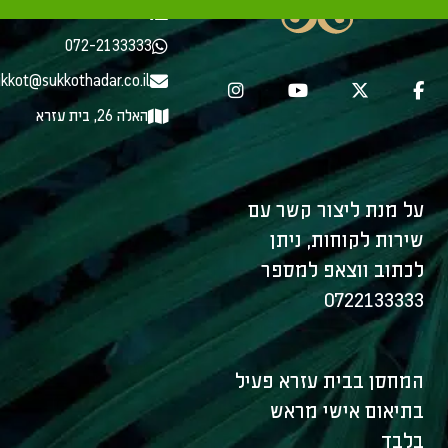
072-2133333
072-2133333
kkot@sukkothadar.co.il
האלה 26, בית עזרא
על מנת ליצור קשר עם
שירות לקוחות, ניתן
לכתוב ווצאפ למספר
0722133333
המחסן בבית עזרא פעיל
בתיאום אישי מראש
בלבד