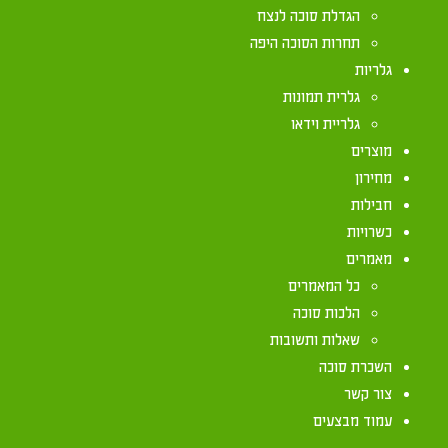
הגדלת סוכה לנצח
כביסה?
תחרות הסוכה היפה
גלריות
גלרית תמונות
גלריית וידאו
מותר לבנות סוכה תחת חבלי כביסה אפילו אם החבלים 
מוצרים
על החבלים אין בכל כלום והסוכה כשרה (חזון עובדיה 
מחירון
חבילות
כשרויות
מאמרים
כל המאמרים
הלכות סוכה
שאלות ותשובות
השכרת סוכה
יצירת קשר
צור קשר
עמוד מבצעים
072-2133333