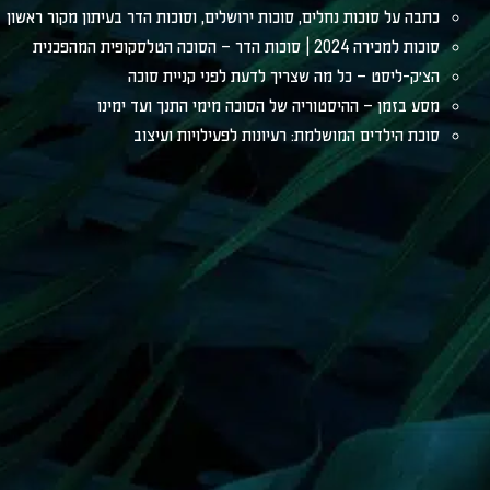
כתבה על סוכות נחלים, סוכות ירושלים, וסוכות הדר בעיתון מקור ראשון
סוכות למכירה 2024 | סוכות הדר – הסוכה הטלסקופית המהפכנית
הצ׳ק-ליסט – כל מה שצריך לדעת לפני קניית סוכה
מסע בזמן – ההיסטוריה של הסוכה מימי התנך ועד ימינו
סוכת הילדים המושלמת: רעיונות לפעילויות ועיצוב