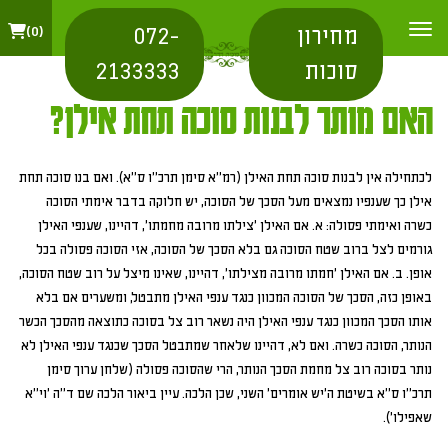
מחירון
072-
0
סוכות
2133333
האם מותר לבנות סוכה תחת אילן?
לכתחילה אין לבנות סוכה תחת האילן (רמ"א סימן תרכ"ו ס"א). ואם בנו סוכה תחת
אילן כך שענפיו נמצאים מעל הסכך של הסוכה, יש חלוקה בדבר אימתי הסוכה
כשרה ואימתי פסולה: א. אם האילן 'צילתו מרובה מחמתו', דהיינו, שענפי האילן
גורמים לצל ברוב שטח הסוכה גם בלא הסכך של הסוכה, אזי הסוכה פסולה בכל
אופן. ב. אם האילן 'חמתו מרובה מצילתו', דהיינו, שאינו מיצל על רוב שטח הסוכה,
באופן כזה, הסכך של הסוכה המכוון כנגד ענפי האילן מתבטל, ומשערים אם בלא
אותו הסכך המכוון כנגד ענפי האילן היה נשאר רוב צל בסוכה כתוצאה מהסכך הכשר
הנותר, הסוכה כשרה. ואם לא, דהיינו שלאחר שמתבטל הסכך שכנגד ענפי האילן לא
נותר בסוכה רוב צל מחמת הסכך הנותר, הרי שהסוכה פסולה (שלחן ערוך סימן
תרכ"ו ס"א בשיטת ה'יש אומרים' השני, שכן הלכה. עיין ביאור הלכה שם ד"ה 'וי"א
שאפילו').