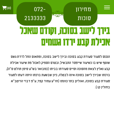
מחירון
072-
0
סוכות
2133333
בירך לישב בסוכה, וקודם שאכל
אכילת קבע ירדו גשמים
הנכנס לסעוד סעודת קבע בסוכה ובירך לישב בסוכה, ופתאום החל לרדת גשם
שוטף שיש בו כשיעור שייפסד התבשיל, ובטרם הספיק לאכול פת שיעור אכילת
קבע נאלץ לצאת מהסוכה וסיים סעודתו בביתו (כמבואר בש"ע סימן תרלט ס"ה),
ברכתו שבירך לישב בסוכה אינה לבטלה, כיון שבשעת ברכתו היתה דעתו לסעוד
סעודת קבע בסוכה, ואזלינן בתר כוונתו (חז"ע עמוד קפד, ע"פ דברי הריטב"א
בחולין קו:).