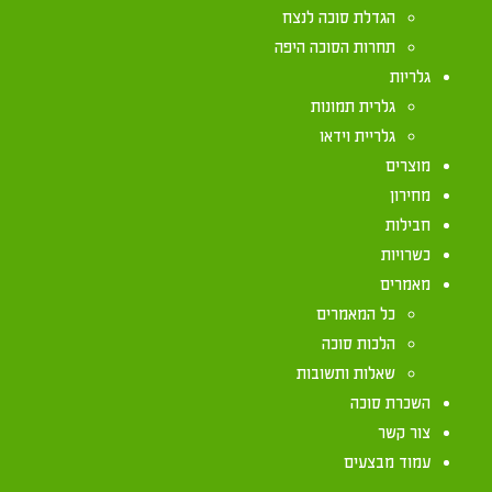
הגדלת סוכה לנצח
תחרות הסוכה היפה
כתב בש"ע (סימן תרלב ס"א) שסכך פסול הנמצא באמצ
גלריות
טפחים אינו פוסל את הסוכה ואפשר גם לישון ולישב
גלרית תמונות
כשאין בסכך הפסול רוחב ד' טפחים, מ"מ אסור לישב ת
גלריית וידאו
לכתחילה). אמנם כתב הרמ"א (שם ס"ב) שמה שסכך פסו
מוצרים
על פני כל אורך הסוכה, והיא סוכה בעלת ג' דפנות, כ
מחירון
דפנות והוי סוכה פסולה. אולם אם נמצא הסכך הפסול 
חבילות
כשרה (ז' על ז' טפחים) המוקף בג' דפנות מחוץ לסכך 
כשרויות
מאמרים
כל המאמרים
הלכות סוכה
שאלות ותשובות
השכרת סוכה
צור קשר
עמוד מבצעים
יצירת קשר