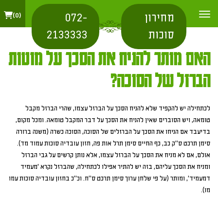
מחירון
072-
0
סוכות
2133333
האם מותר להניח את הסכך על מוטות
הברזל של הסוכה?
לכתחילה יש להקפיד שלא להניח הסכך על הברזל עצמו, שהרי הברזל מקבל
טומאה, ויש הסוברים שאין להניח את הסכך על דבר המקבל טומאה. ומכל מקום,
בדיעבד אם הניחו את הסכך על הברזלים של הסוכה, הסוכה כשרה (משנה ברורה
סימן תרכט ס"ק כב, כף החיים סימן תרל אות פה, חזון עובדיה סוכות עמוד מד).
אולם, אם לא מניח את הסכך על הברזל עצמו, אלא נותן קרשים על גבי הברזל
ומניח את הסכך עליהם, בזה יש להתיר אפילו לכתחילה, שהברזל נקרא 'מעמיד
דמעמיד', ומותר (על פי שלחן ערוך סימן תרכט ס"ח. וכ"כ בחזון עובדיה סוכות עמו
מו).