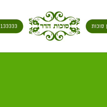
 סוכות
2133333
חג השני של