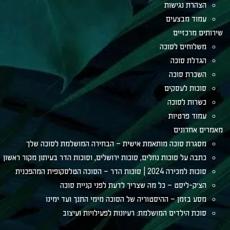
הצהרת נגישות
עמוד מבצעים
שירותים מרכזיים
משלוחים לסוכה
הגדלת סוכה
השכרת סוכה
סוכות לעסקים
כשרות לסוכה
עמוד פרטיות
מאמרים אחרונים
מסגרת סוכה מותאמת אישית – הבחירה המושלמת לסוכה שלך
כתבה על סוכות נחלים, סוכות ירושלים, וסוכות הדר בעיתון מקור ראשון
סוכות למכירה 2024 | סוכות הדר – הסוכה הטלסקופית המהפכנית
הצ׳ק-ליסט – כל מה שצריך לדעת לפני קניית סוכה
מסע בזמן – ההיסטוריה של הסוכה מימי התנך ועד ימינו
סוכת הילדים המושלמת: רעיונות לפעילויות ועיצוב