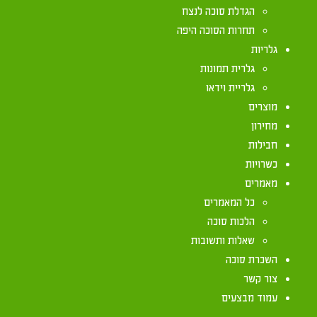
הגדלת סוכה לנצח
סוכות
תחרות הסוכה היפה
גלריות
גלרית תמונות
גלריית וידאו
יום שמיני עצרת מצד אחד הוא חג בפני עצמו, אך מא
מוצרים
ימים בלבד, התעוררה שאלה בנוגע ליום שמיני-עצרת,
מחירון
'בל תוסיף', שנראה כמוסיף על מצוות התורה לשבת בס
חבילות
להלכה נפסק (מקראי קודש, עמודים תתמט-תתנ) שהרו
כשרויות
אליו אורחים רבים לשמחת תורה ואין לו מספיק מקום
מאמרים
(כשלושים ושלושה ס"מ, ויש אומרים שהם כשלושים ו
כל המאמרים
שלא לשם מצוות הסוכה, ואז רשאי לאכול ולישון בסוכה
הלכות סוכה
שאלות ותשובות
כמו כן, יש לדעת שאיסור 'בל תוסיף' הנ"ל קיים דווקא
השכרת סוכה
שרק בשמיני עצרת אסור, משום שרק הוא סמוך לחג (מ
צור קשר
עמוד מבצעים
יש שהיו מפנים הכלים מהסוכה בערוב יום השביעי אף 