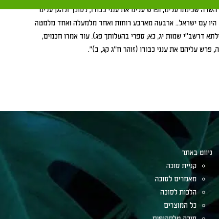
רה שכינתו עלינו, ופרש עלינו את ענני כבודו, לסוכך ולהגן עלינו
וד היו עִם ישראל… ארבעה מארבע רוחות ואחד מלמעלה ואחד מלמטה
א דרשב"י שמות יג, כא; ספרי בהעלותך פג). עוד אמרו חכמים,
פרש עליהם את ענני כבודו (זוהר ח"ג קג, ב)".
ניווט באתר
קניית סוכה
מאמרים לסוכה
הלכות לסוכה
כל המוצרים
סוכה טלסקופית