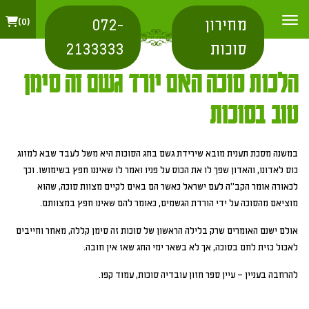
מחירון
072-
0
סוכות
2133333
הלכות סוכה האם יורד גשם זה סימן
טוב בסוכות
במשנה מסכת תענית מובא שירידת גשם בחג הסוכות היא משל לעבד שבא למזוג
כוס לאדונו, והאדון שפך לו את הכוס על פניו ואמר לו שאיננו חפץ בשימושו. וכך
לכאורה אומר הקב"ה לעם ישראל כאשר הם באים לקיים מצוות סוכה, שהוא
מוציאם מהסוכה על ידי הורדת הגשמים, כאומר להם שאינו חפץ במצוותם.
אולם ישנם האומרים שרק בלילה הראשון של סוכות זה סימן קללה, מאחר וחייבים
לאכול כזית לחם בסוכה, אך לא בשאר ימי החג שאז אין חובה.
להרחבה בעניין – עיין ספר חזון עובדיה סוכות, עמוד קפו.