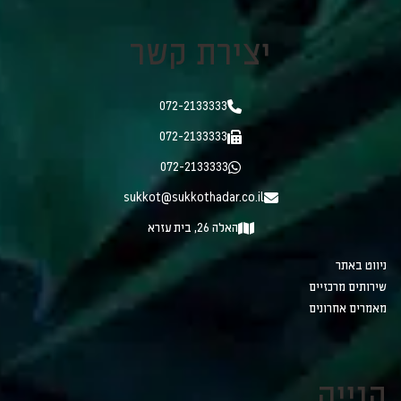
יצירת קשר
072-2133333
072-2133333
072-2133333
sukkot@sukkothadar.co.il
האלה 26, בית עזרא
ניווט באתר
שירותים מרכזיים
מאמרים אחרונים
קנייה