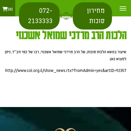
מחירון
072-
0
סוכות
2133333
הלכות הרב מרדכי שמואל אשכנזי
שיעור בנושא הלכות סוכות, של הרב מרדכי שמואל אשכנזי, רבו של כפר חב"ד, ניתן
למצוא כאן:
http://www.col.org.il/show_news.rtx?fromAdmin=yes&artID=92357