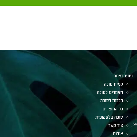
כשרה (וע"ש עוד שהעירו בדברי הגר"ע יוסף זצ"ל ממה שכתב בשו"ת
ניווט באתר
קניית סוכה
מאמרים לסוכה
הלכות לסוכה
כל המוצרים
סוכה טלסקופית
su
צור קשר
אודות