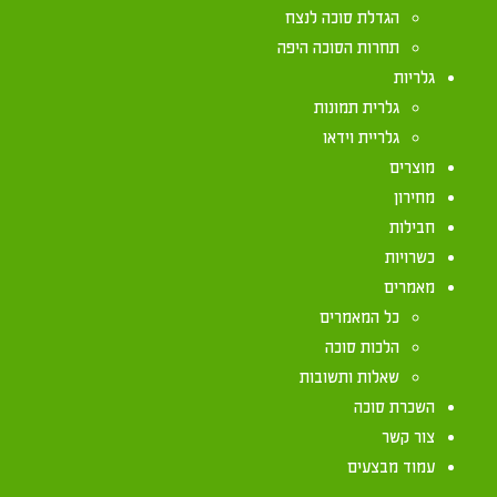
הגדלת סוכה לנצח
כדפנות לסוכה
תחרות הסוכה היפה
גלריות
גלרית תמונות
גלריית וידאו
בגמרא סוכה (כד:) מבואר שכל מחיצה שאינה יכולה לע
מוצרים
לעמוד ברוח מצויה היינו שהרוח מוליכה ומביאה. ועל 
מחירון
מיריעות של פשתן בלא קנים, אף על פי שקשרן בטוב, 
חבילות
לעמוד ברוח מצויה. וסיים מרן, שהרוצה לעשות מחיצו
כשרויות
בסעיף ד). ועל פי זה כתב בחזון עובדיה (עמוד ב) שא
מאמרים
אם קשרם היטב, כיון שלפעמים מתנתק הקשר וחשיב מ
כל המאמרים
נשארת המחיצה קשורה למעלה ולמטה, מ"מ הואיל ובא
הלכות סוכה
יכולה לעמוד ברוח מצויה, ועל כן יש לעשות קנים שיש
שאלות ותשובות
בהערות שבסוה"ס עמוד ל) שכתבו לדייק מדברי מרן 
השכרת סוכה
ורק אז נחשבת למחיצה שאינה יכולה לעמוד ברוח מצ
צור קשר
זזה ברוח, הרי זו מחיצה כשרה. והוסיפו שכן מוכח בש"
עמוד מבצעים
כתבו, שמחיצות המצויות אצלנו, שהיריעות של הסוכה 