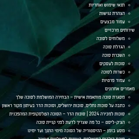
תנאי שימוש ואחריות
הצהרת נגישות
עמוד מבצעים
שירותים מרכזיים
משלוחים לסוכה
הגדלת סוכה
השכרת סוכה
סוכות לעסקים
כשרות לסוכה
עמוד פרטיות
מאמרים אחרונים
מסגרת סוכה מותאמת אישית – הבחירה המושלמת לסוכה שלך
כתבה על סוכות נחלים, סוכות ירושלים, וסוכות הדר בעיתון מקור ראשון
סוכות למכירה 2024 | סוכות הדר – הסוכה הטלסקופית המהפכנית
הצ׳ק-ליסט – כל מה שצריך לדעת לפני קניית סוכה
מסע בזמן – ההיסטוריה של הסוכה מימי התנך ועד ימינו