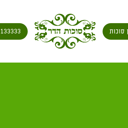
 סוכות
2133333
בית
/
faq
/ אני צריך סוכה גדולה, איזו יש לכם?