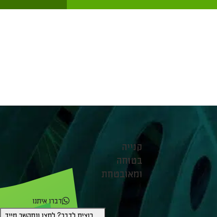
קנייה
בטוחה
ומאובטחת
דברו איתנו
רוצים לדבר? לחצו ונתקשר מייד