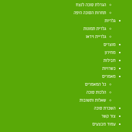
אני צריך סוכה 
הגדלת סוכה לנצח
תחרות הסוכה היפה
לכם?
גלריות
גלרית תמונות
גלריית וידאו
מוצרים
הסוכה הסטנדרטית ש
מחירון
מסגרת הברזל, ואף לחבר בד נוסף שיאריך את בד הסוכ
חבילות
למשל: 4X4, 3X5, 3X4 ועוד. https://www.youtube.com/watch?v=smO-wNZs-yY
כשרויות
מאמרים
כל המאמרים
הלכות סוכה
שאלות ותשובות
השכרת סוכה
צור קשר
עמוד מבצעים