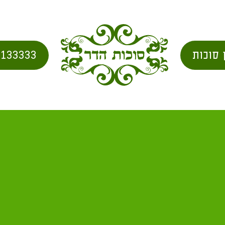
 סוכות
2133333
בית
/
city for shipping
/ שחרות