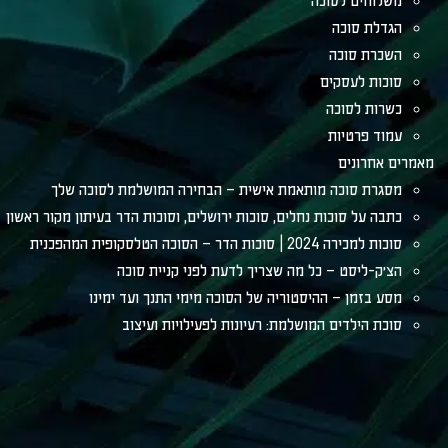
משלוחים לסוכה
הגדלת סוכה
השכרת סוכה
סוכות לעסקים
כשרות לסוכה
עמוד פרטיות
מאמרים אחרונים
מסגרת סוכה מותאמת אישית – הבחירה המושלמת לסוכה שלך
כתבה על סוכות נחלים, סוכות ירושלים, וסוכות הדר בעיתון מקור ראשון
סוכות למכירה 2024 | סוכות הדר – הסוכה הטלסקופית המהפכנית
הצ׳ק-ליסט – כל מה שצריך לדעת לפני קניית סוכה
מסע בזמן – ההיסטוריה של הסוכה מימי התנך ועד ימינו
סוכת הילדים המושלמת: רעיונות לפעילויות ועיצוב