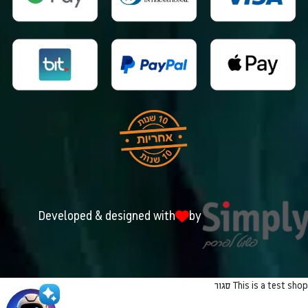
Developed & designed with
by
This is a test shop
סגור