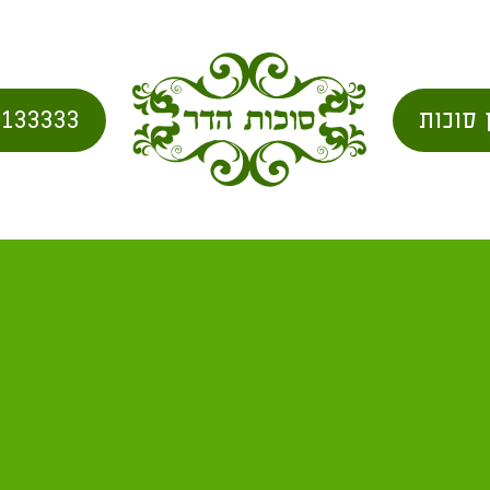
 סוכות
2133333
בית
/
city for shipping
/ עמק חולה מ"א 1