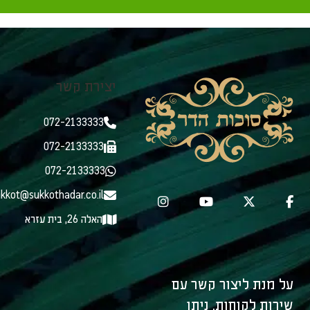
יצירת קשר
072-2133333
072-2133333
072-2133333
kkot@sukkothadar.co.il
האלה 26, בית עזרא
על מנת ליצור קשר עם
שירות לקוחות, ניתן