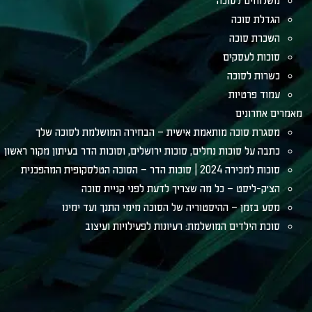
משלוחים לסוכה
הגדלת סוכה
השכרת סוכה
סוכות לעסקים
כשרות לסוכה
עמוד פרטיות
מאמרים אחרונים
מסגרת סוכה מותאמת אישית – הבחירה המושלמת לסוכה שלך
כתבה על סוכות נחלים, סוכות ירושלים, וסוכות הדר בעיתון מקור ראשון
סוכות למכירה 2024 | סוכות הדר – הסוכה הטלסקופית המהפכנית
הצ׳ק-ליסט – כל מה שצריך לדעת לפני קניית סוכה
מסע בזמן – ההיסטוריה של הסוכה מימי התנך ועד ימינו
סוכת הילדים המושלמת: רעיונות לפעילויות ועיצוב