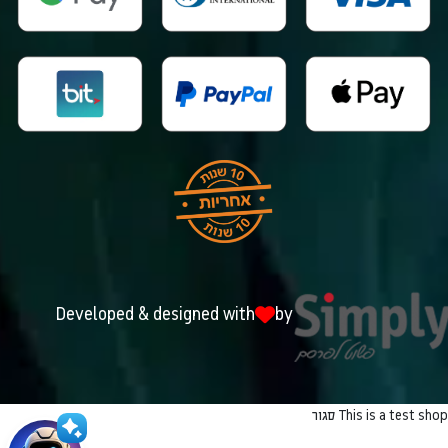
Developed & designed with
by
This is a test shop
סגור