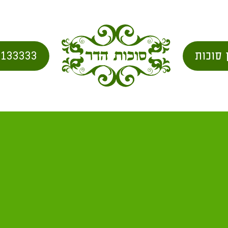
 סוכות
2133333
בית
/
city for shipping
/ עוצם