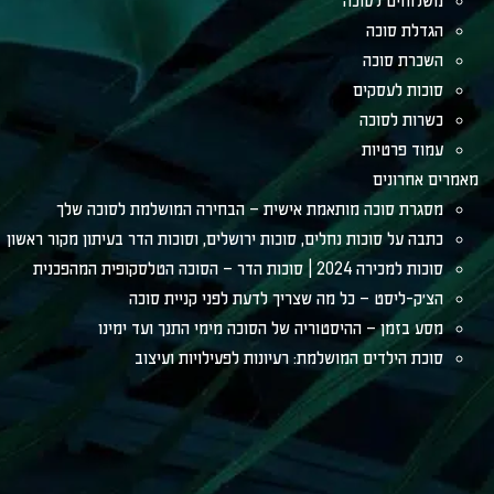
משלוחים לסוכה
הגדלת סוכה
השכרת סוכה
סוכות לעסקים
כשרות לסוכה
עמוד פרטיות
מאמרים אחרונים
מסגרת סוכה מותאמת אישית – הבחירה המושלמת לסוכה שלך
כתבה על סוכות נחלים, סוכות ירושלים, וסוכות הדר בעיתון מקור ראשון
סוכות למכירה 2024 | סוכות הדר – הסוכה הטלסקופית המהפכנית
הצ׳ק-ליסט – כל מה שצריך לדעת לפני קניית סוכה
מסע בזמן – ההיסטוריה של הסוכה מימי התנך ועד ימינו
סוכת הילדים המושלמת: רעיונות לפעילויות ועיצוב