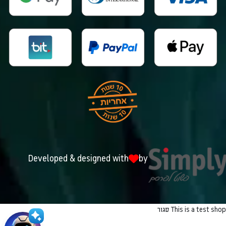
Developed & designed with
by
This is a test shop
סגור