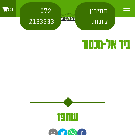
מחירון
072-
0
בית
/
city for shipping
/ ביר אל-מכסור
סוכות
2133333
ביר אל-מכסור
שתפו