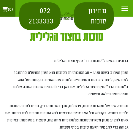
מחירון
072-
0
בית
/
אזור
/ סוכות בחצור הגלילית
סוכות
2133333
סוכות בחצור הגלילית
ברוכים הבאים ל"סוכות הדר" סניף חצור הגלילית
הזמן האהוב בשנה הגיע – חג הסוכות! חג הסוכות הוא הזמן המושלם להתחבר
לשורשים, ליצור זיכרונות משפחתיים ולחוות את האווירה הקסומה של החג.
ב"סוכות הדר" סניף חצור הגלילית, אנו כאן כדי להבטיח שהכנת הסוכה שלכם
תהיה חוויה נפלאה ופשוטה.
מבחר עשיר של מסגרות סוכות, פרגולות, סכך כשר ומהדרין, בדים לסוכה וסוכות
ילדים כמופיע בקטלוג וכל האביזרים הנדרשים לחג הסוכות מחכים לכם בחנות. אנו
גאים להציע מגוון מסגרות סוכות טלסקופיות מחוזקות, שנוצרו במיומנות ובאיכות
גבוהה כדי להבטיח חגיגת סוכות בלתי נשכחת.