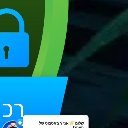
שלום
אני הצ'אטבוט של
האתר!