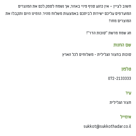
חשוב לציין – אין כרגע סניף פיזי באזור, אך נשמח לספק לכם את המוצרים
המועדפים עליכם ישירות לביתכם באמצעות משלוח מהיר. הזמינו היום ותקבלו את
המוצרים מחר!
חג שמח מרשת "סוכות הדר"!
שם החנות
סוכות בחצור הגלילית - משלוחים לכל הארץ
טלפון
072-2133333
עיר
חצור הגלילית
אימייל
sukkot@sukkothadar.co.il