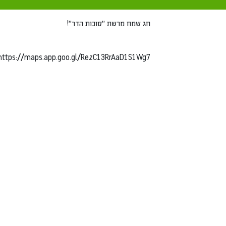
הזמינו היום ותקבלו את המוצרים מחר!
חג שמח מרשת "סוכות הדר"!
https://maps.app.goo.gl/RezC13RrAaD1S1Wg7