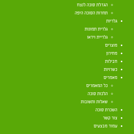
הגדלת סוכה לנצח
תחרות הסוכה היפה
גלריות
ברוכים הבאים ל"סוכות הדר" סניף mprhv
גלרית תמונות
הזמן האהוב בשנה הגיע – חג הסוכות! חג הסוכות הו
גלריית וידאו
להתחבר לשורשים, ליצור זיכרונות משפחתיים ולחוות 
מוצרים
הקסומה של החג. ב"סוכות הדר" סניף תל מונד, אנו כא
מחירון
שהכנת הסוכה שלכם תהיה חוויה נפלאה ופשוטה.
חבילות
כשרויות
מבחר עשיר של מסגרות סוכות, פרגולות, סכך כשר ומה
מאמרים
וסוכות ילדים כמופיע בקטלוג וכל האביזרים הנדרשים
כל המאמרים
מחכים לכם בחנות. אנו גאים להציע מגוון מסגרות סוכ
הלכות סוכה
מחוזקות, שנוצרו במיומנות ובאיכות גבוהה כדי להבטי
שאלות ותשובות
בלתי נשכחת.
השכרת סוכה
צור קשר
חשוב לציין – אין כרגע סניף פיזי באזור, אך נשמח ל
עמוד מבצעים
המוצרים המועדפים עליכם ישירות לביתכם באמצעות 