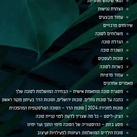
תנאי שימוש ואחריות
הצהרת נגישות
עמוד מבצעים
שירותים מרכזיים
משלוחים לסוכה
הגדלת סוכה
השכרת סוכה
סוכות לעסקים
כשרות לסוכה
עמוד פרטיות
מאמרים אחרונים
מסגרת סוכה מותאמת אישית – הבחירה המושלמת לסוכה שלך
כתבה על סוכות נחלים, סוכות ירושלים, וסוכות הדר בעיתון מקור ראשון
סוכות למכירה 2024 | סוכות הדר – הסוכה הטלסקופית המהפכנית
הצ׳ק-ליסט – כל מה שצריך לדעת לפני קניית סוכה
מסע בזמן – ההיסטוריה של הסוכה מימי התנך ועד ימינו
סוכת הילדים המושלמת: רעיונות לפעילויות ועיצוב