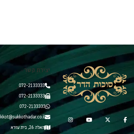
יצירת קשר
072-2133333
072-2133333
072-2133333
kkot@sukkothadar.co.il
האלה 26, בית עזרא