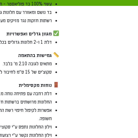
עשוי 100% בד פוליאסטר - חומר עמיד ואיכותי.
בד נושם ומאוורר עם חלונות גד
רשתות חזקות נגד מזיקים מעו
מגוון גדלים ואפשרויות
דלת 1 ו-2 חלונות גדולים בכל סוכה, עד גודל של 3X3.
גמישות בהתאמה
מתאים לגובה 2.10 מ' בלבד.
סקוצ'ים של 15 ס"מ לחיבור למסגרת.
נוחות מקסימלית
דלת רחבה עם פתיחה נוחה מבפנ
החלונות מרושתים ברשתות חזק
אפשרות לקיפול חיפוי רשת החל
חשופה.
וילון החלונות נתפס ע"י סקוצ
וילון החלונות נקשר ע"י רצועו