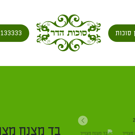
 סוכות
2133333
צרים
/
Uncategorized
/ בד מצנח מצוייר חלקי היקפי ירושלים לסוכה 3X3 גובה 2.10
Next
בד מצנח מצוי