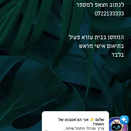
לכתוב ווצאפ למספר
0722133333
המחסן בבית עזרא פעיל
בתיאום אישי מראש
בלבד
שלום
אני הצ'אטבוט של
האתר!
צריך עזרה? התחל שיחה..