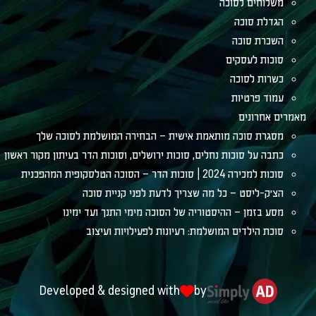
משלוחים לסוכה
הגדלת סוכה
השכרת סוכה
סוכות לעסקים
כשרות לסוכה
עמוד פרטיות
מאמרים אחרונים
מסגרת סוכה מותאמת אישית – הבחירה המושלמת לסוכה שלך
כתבה על סוכות נחלים, סוכות ירושלים, וסוכות הדר בעיתון מקור ראשון
סוכות למכירה 2024 | סוכות הדר – הסוכה הטלסקופית המהפכנית
הצ׳ק-ליסט – כל מה שצריך לדעת לפני קניית סוכה
מסע בזמן – ההיסטוריה של הסוכה מימי התנך ועד ימינו
סוכת הילדים המושלמת: רעיונות לפעילויות ועיצוב
Developed & designed with
by