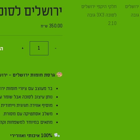
ירושלים לסוכה 3X3 גובה 
350.00
ש"ח
כמות
הו
+
-
של
בד
מצנח
גרסת חומות ירושלים - ירושלי
מצוייר
חלקי
בד מעוצב עם ציורי חומות ירו
היקפי
נותן עיצוב לסוכה אבל שומר ע
ירושלים
מוסיף אווירה חגיגית וייחודית 
לסוכה
משלב אסתטיקה עם מסורת.
3X3
מתאים במיוחד למשפחות וקהיל
גובה
100% איכותי ואוורירי
2.10