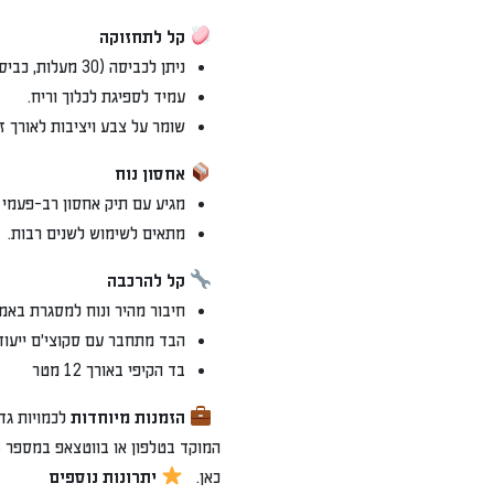
קל לתחזוקה
ניתן לכביסה (30 מעלות, כביסה קרה).
עמיד לספיגת לכלוך וריח.
שומר על צבע ויציבות לאורך זמ
אחסון נוח
מגיע עם תיק אחסון רב-פעמי מ-C
מתאים לשימוש לשנים רבות.
קל להרכבה
חיבור מהיר ונוח למסגרת באמצ
הבד מתחבר עם סקוצי'ם ייעודי
בד הקיפי באורך 12 מטר
הזמנות מיוחדות
המוקד בטלפון או בווטצאפ במספר 072-2133333
כאן.
יתרונות נוספים