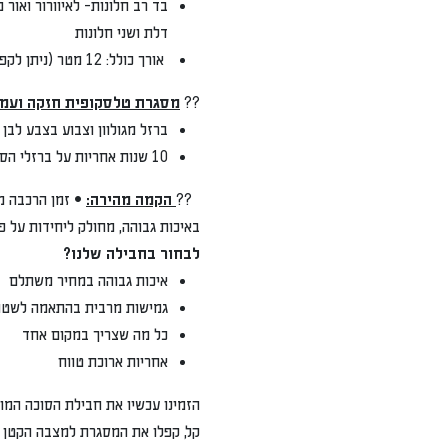
דלת ושני חלונות
אורך כולל: 12 מטר (ניתן לקפל את הבד בקלות, ולהתאים אותו לכל גודל שתרצו)
??
מסגרת טלסקופית חזקה ועמידה:
ברזל מגולוון וצבוע בצבע לבן בתנור
10 שנות אחריות על ברזלי הסוכה
??
הקמה מהירה:
• זמן הרכבה משוער: 10 דקות בלבד! ??
באיכות גבוהה, מחולק ליחידות על פי מידת הס
לבחור בחבילה שלנו?
איכות גבוהה במחיר משתלם
גמישות מרבית בהתאמה לשטח
כל מה שצריך במקום אחד
אחריות ארוכת טווח