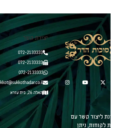
יצירת קשר
ניווט בא
קני
072-2133333
מאמ
הלכ
072-2133333
כל 
072-2133333
סוכ
sukkot@sukkothadar.co.il
צור
אוד
האלה 26, בית עזרא
תנא
הצה
עמו
נת ליצור קשר עם
שירותים 
 לקוחות, ניתן