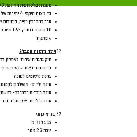
מסגרת טלסקופית מחוזקת 3X3 (מתקצרת למגוון גדלים)
בד מצנח היקפי: 4 יחידות של 3 מטר, שאפשר לקפל
סכך למהדרין רפיה, ביחידות של 2.13.1 או 1.553.1
10 מוטות במבוק 1.55 מטר+ ברזל ייעודי להרכבה על גג הסוכה
6 מתנות!!
??
איזה מתנות אקבל?
תיק גלגלים איכותי לאחסון ברזלי הסוכה
בד תמונה באיור שבעת המינים, בגודל 1.40x3 מטר- לסוכה יפה ומיוחדת
ערכת קישוטים לסוכה
סוכת ילדים- מושלמת לקטנטנים
סוכה לילדים להרכבה- למשחק והנאה מש
סוכה לילדים פאזל תלת מימד- לחוויה מי
??
בד איכותי:
צבע לבן נקי
גובה 2.3 מטר