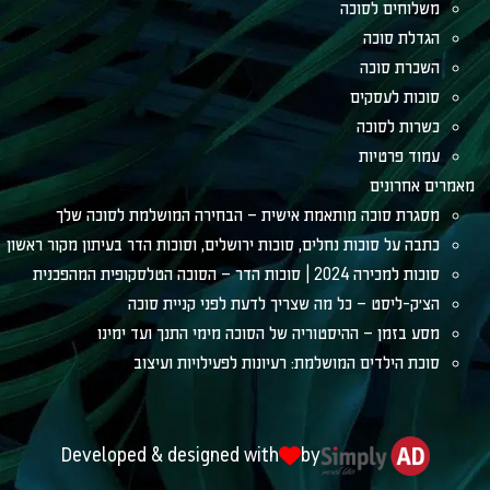
וחים לסוכה
לת סוכה
רת סוכה
ות לעסקים
ות לסוכה
ד פרטיות
אחרונים
רת סוכה מותאמת אישית – הבחירה המושלמת לסוכה שלך
ה על סוכות נחלים, סוכות ירושלים, וסוכות הדר בעיתון מקור ראשון
ה 2024 | סוכות הדר – הסוכה הטלסקופית המהפכנית
ק-ליסט – כל מה שצריך לדעת לפני קניית סוכה
 בזמן – ההיסטוריה של הסוכה מימי התנך ועד ימינו
ת הילדים המושלמת: רעיונות לפעילויות ועיצוב
Developed & designed with
by