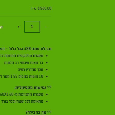
6,560.00
ש"ח
כמות
הוספה לס
+
-
של
חבילה
סוכה
חבילת סוכה 4X8 הכל כלול - הפתרון המושלם לחג!
4X8
מסגרת טלסקופית מחוזקת ברמה הגבוהה 
הכל
בד מצנח איכותי רב חלונות
כלול
סכך מהדרין רפיה
10 מוטות במבוק 1.55 מטר לאחסון קל ונוח
??
גמישות מקסימלית:
מסגרת מתכווננת מ-1.60X1.60 מ' ועד 3X3 מ'
מתאימה לכל שטח ולכל צורך
??
מה בחבילה?