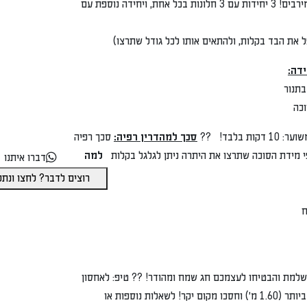
בד רב חלונות- לאיוורור ואור מירבים! 3 יחידות עם 3 חלונות בכל אחת, ויחידה נוספת עם
סכך למהדרין רפיה:
סכך רפיה
וכה שתרצו את היתרה ניתן לגלגל בקלות
למה
דברו איתנו
רוצים לדבר? לחצו ונתקשר מייד
הזמינו עכשיו את חבילת הסוכה המושלמת והבטיחו לעצמכם חג שמח ומהודר! ?? טיפ: לאחסון
קל, קפלו את המסגרת למצבה הקטן ביותר (1.60 מ') וחסכו מקום יקר! לשאלות נוספות או