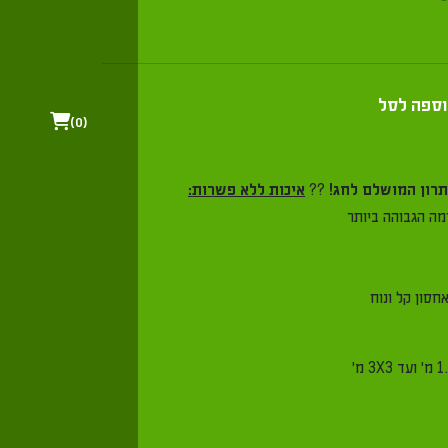
ל
0
??
איכות ללא פשרות:
ביותר