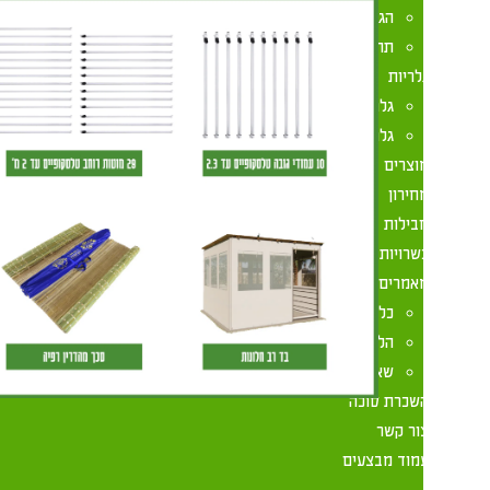
הגדלת סוכה לנצח
תחרות הסוכה היפה
לריות
גלרית תמונות
גלריית וידאו
וצרים
חירון
בילות
שרויות
אמרים
כל המאמרים
הלכות סוכה
שאלות ותשובות
שכרת סוכה
ור קשר
מוד מבצעים