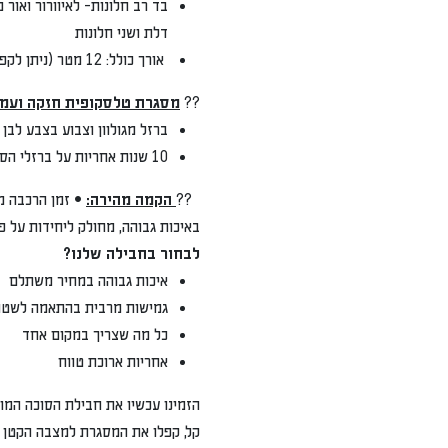
דלת ושני חלונות
אורך כולל: 12 מטר (ניתן לקפל את הבד בקלות, ולהתאים אותו לכל גודל שתרצו)
??
מסגרת טלסקופית חזקה ועמידה:
ברזל מגולוון וצבוע בצבע לבן בתנור
10 שנות אחריות על ברזלי הסוכה
??
הקמה מהירה:
• זמן הרכבה משוער: 10 דקות בלבד! ??
באיכות גבוהה, מחולק ליחידות על פי מידת הס
לבחור בחבילה שלנו?
איכות גבוהה במחיר משתלם
גמישות מרבית בהתאמה לשטח
כל מה שצריך במקום אחד
אחריות ארוכת טווח