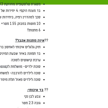
מסגרת טלסקופית מחוזקת 3X3 (מתקצרת למגוון גדלים)
בד מצנח היקפי: 4 יחידות של 3 מטר, שאפשר לקפל
סכך למהדרין רפיה, ביחידות של 2.13.1 או 1.553.1
10 מוטות במבוק 1.55 מטר+ ברזל ייעודי להרכבה על גג הסוכה
6 מתנות!!
??
איזה מתנות אקבל?
תיק גלגלים איכותי לאחסון ברזלי הסוכה
בד תמונה באיור שבעת המינים, בגודל 1.40x3 מטר- לסוכה יפה ומיוחדת
ערכת קישוטים לסוכה
סוכת ילדים- מושלמת לקטנטנים
סוכה לילדים להרכבה- למשחק והנאה מש
סוכה לילדים פאזל תלת מימד- לחוויה מי
??
בד איכותי:
צבע לבן נקי
גובה 2.3 מטר