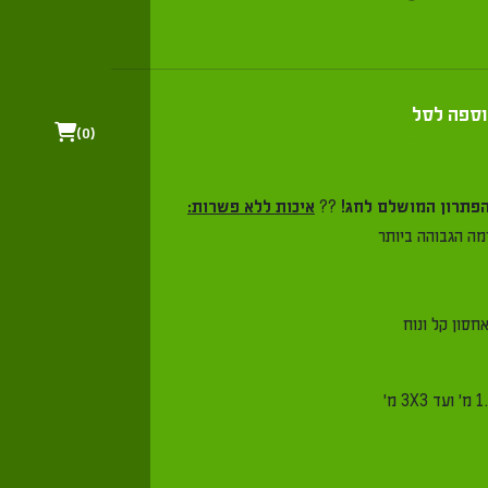
ל
0
??
איכות ללא פשרות:
ביותר