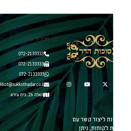
יצירת קשר
ניווט בא
קני
072-2133333
מאמ
הלכ
072-2133333
כל 
072-2133333
סוכ
sukkot@sukkothadar.co.il
צור
אוד
האלה 26, בית עזרא
תנא
הצה
עמו
נת ליצור קשר עם
שירותים 
 לקוחות, ניתן