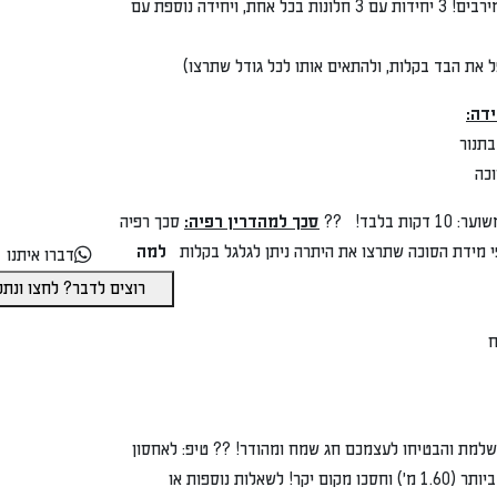
בד רב חלונות- לאיוורור ואור מירבים! 3 יחידות עם 3 חלונות בכל אחת, ויחידה נוספת עם
סכך למהדרין רפיה:
סכך רפיה
וכה שתרצו את היתרה ניתן לגלגל בקלות
למה
דברו איתנו
רוצים לדבר? לחצו ונתקשר מייד
הזמינו עכשיו את חבילת הסוכה המושלמת והבטיחו לעצמכם חג שמח ומהודר! ?? טיפ: לאחסון
קל, קפלו את המסגרת למצבה הקטן ביותר (1.60 מ') וחסכו מקום יקר! לשאלות נוספות או