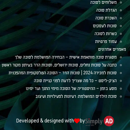
וחים לסוכה
לת סוכה
רת סוכה
ות לעסקים
ות לסוכה
ד פרטיות
אחרונים
רת סוכה מותאמת אישית – הבחירה המושלמת לסוכה שלך
ה על סוכות נחלים, סוכות ירושלים, וסוכות הדר בעיתון מקור ראשון
ה 2024 | סוכות הדר – הסוכה הטלסקופית המהפכנית
ק-ליסט – כל מה שצריך לדעת לפני קניית סוכה
 בזמן – ההיסטוריה של הסוכה מימי התנך ועד ימינו
ת הילדים המושלמת: רעיונות לפעילויות ועיצוב
Developed & designed with
by