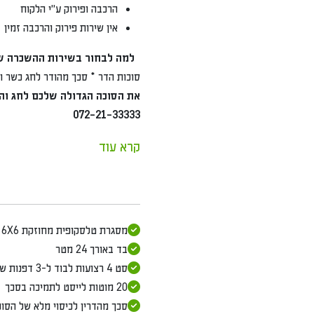
הרכבה ופירוק ע"י הלקוח
אין שירות פירוק והרכבה זמין
למה לבחור בשירות ההשכרה שלנו?
* סוכ
סוכות הדר * סכך מהודר לחג כשר ושמח * פתר
את הסוכה הגדולה שלכם לחג והבטיחו חוו
072-21-33333
קרא עוד
מסגרת טלסקופית מחוזקת 6X6
בד באורך 24 מטר
סט 4 רצועות לבוד ל-3 דפנות של הסוכה
20 מוטות לייסט לתמיכה בסכך
סכך מהדרין לכיסוי מלא של הסוכה