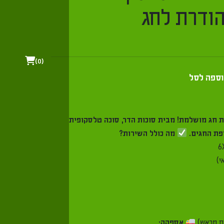
ת לחג
0
ל
למת!
מבית סוכות הדר, סוכה טלסקופית
מה כולל השירות?
אספקה: