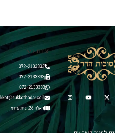
יצירת קשר
ניווט בא
קני
072-2133333
מאמ
הלכ
072-2133333
כל 
072-2133333
סוכ
sukkot@sukkothadar.co.il
צור
אוד
האלה 26, בית עזרא
תנא
הצה
עמו