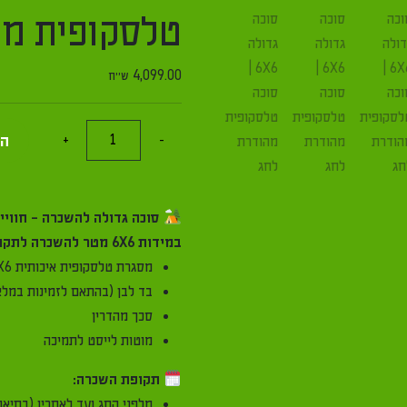
טלסקופית מהודר
4,099.00
ש"ח
כמות
הוספה לס
+
-
של
השכרת
סוכה
סוכה גדולה להשכרה - חוויית חג מוש
גדולה
במידות 6X6 מטר להשכרה לתקופת החגים.
6X6
מסגרת טלסקופית איכותית 6X6
|
בד לבן (בהתאם לזמינות במלאי)
סוכה
סכך מהדרין
טלסקופית
מוטות לייסט לתמיכה
מהודרת
לחג
תקופת השכרה:
מלפני החג ועד לאחריו (בתיאום מראש)