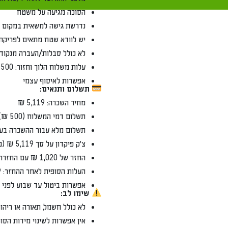
הסוכה מגיעה על משטח
נדרשת גישה למשאית במקום הפריקה
יש לוודא שטח מתאים לפריקת משטח
לא כולל סבלות/העברה מנקודת הפריקה
עלות משלוח הלוך וחזור: 500 ₪
אפשרות לאיסוף עצמי
תשלום ותנאים:
מחיר השכרה: 5,119 ₪
תשלום דמי המשלוח (500 ₪) בעת ההזמנה
תשלום מלא עבור ההשכרה בעת קבלת הס
צ'ק פיקדון על סך 5,119 ₪ (מלוא ערך ההשכרה)
החזר של 1,020 ₪ עם החזרת הסוכה במצב תקין
העלות הסופית לאחר ההחזר: 4,099 ₪
אפשרות ביטול עד שבוע לפני החג
שימו לב:
לא כולל חשמל, תאורה או ריהוט
אין אפשרות לשינוי מידות הסוכה