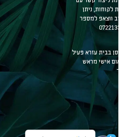
נת ליצור קשר עם
שירותים 
 לקוחות, ניתן
משל
ב ווצאפ למספר
הגד
072213
השכ
סוכ
כשר
ן בבית עזרא פעיל
עמו
ום אישי מראש
מאמרים 
מסג
כתב
סוכות למכיר
הצ׳
מסע
סוכ