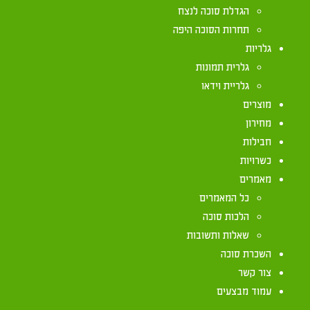
הגדלת סוכה לנצח
תחרות הסוכה היפה
הרב אליעזר מלמד, רב יישוב הר-ברכה, חיבר את סדרת
גלריות
הנמכרות ביותר.
גלרית תמונות
בספרו, הרב דוגל בנתינת טעם והבנת העקרונות ההלכ
גלריית וידאו
והנפשית אליה.
מוצרים
מחירון
הרבו לעשות בבית מדרשו, והעלו את כל סדרת הספרים
חבילות
כשרויות
tegory/%D7%A1%D7%95%D7%9B%D7%95%D7%AA/
מאמרים
כל המאמרים
הלכות סוכה
שאלות ותשובות
השכרת סוכה
צור קשר
עמוד מבצעים