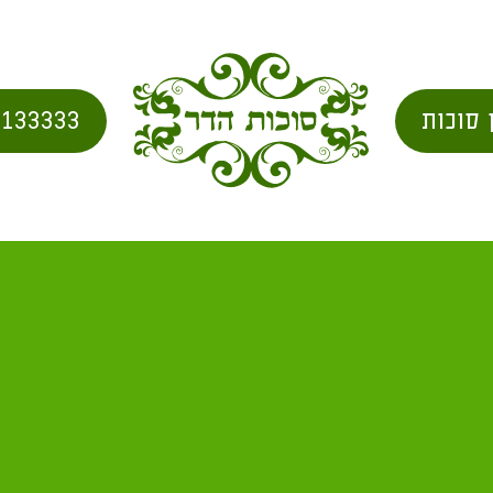
 סוכות
2133333
ה