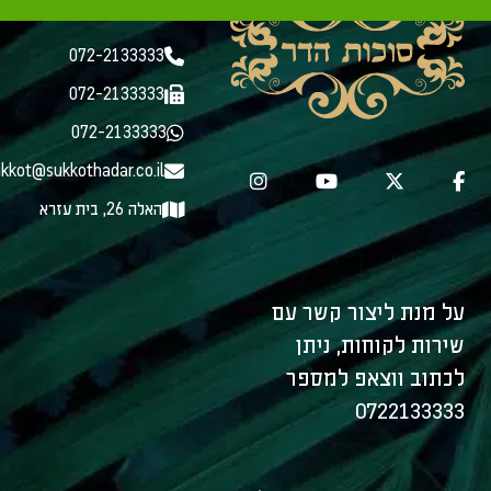
יצירת קשר
072-2133333
072-2133333
072-2133333
kkot@sukkothadar.co.il
האלה 26, בית עזרא
על מנת ליצור קשר עם
שירות לקוחות, ניתן
לכתוב ווצאפ למספר
0722133333