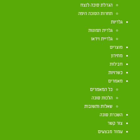
הגדלת סוכה לנצח
תחרות הסוכה היפה
בדורנו זכינו שיש לנו כלי המחשה רבים ללימוד הלכות.
גלריות
באתר זה ניתן למצוא סרטון קצר המסביר את תהליכי ב
גלרית תמונות
גלריית וידאו
he.chabad.org/library/article_cdo/aid/572346
מוצרים
מחירון
חבילות
כשרויות
מאמרים
כל המאמרים
הלכות סוכה
שאלות ותשובות
יצירת קשר
השכרת סוכה
צור קשר
072-2133333
עמוד מבצעים
072-2133333