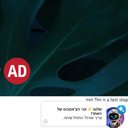
This is a test shop
סגור
שלום
אני הצ'אטבוט של
האתר!
צריך עזרה? התחל שיחה..