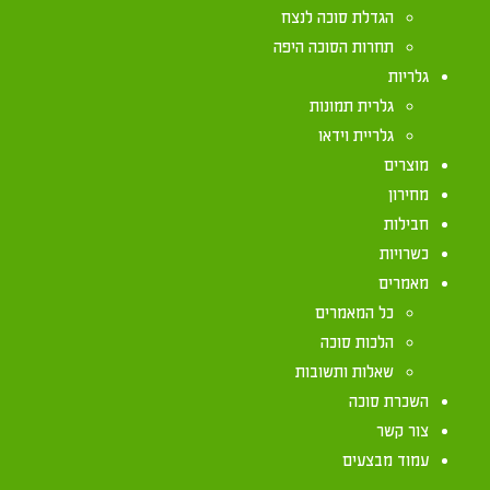
הגדלת סוכה לנצח
תחרות הסוכה היפה
את טקסט המשנה ברורה, על כלל חלקיו, ובכללו גם דינ
גלריות
D7%94_%D7%91%D7%A8%D7%95%D7%A8%D7%94
גלרית תמונות
גלריית וידאו
מוצרים
מחירון
חבילות
כשרויות
מאמרים
כל המאמרים
יצירת קשר
הלכות סוכה
שאלות ותשובות
072-2133333
השכרת סוכה
צור קשר
072-2133333
עמוד מבצעים
072-2133333