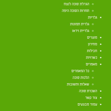
הגדלת סוכה לנצח
תחרות הסוכה היפה
באתר 'ויקיפדיה' רוכזו מנהגים שונים הנוגעים לאושפ
גלריות
לעיון במובא שם: https://he.wikipedia.org/wiki/%D7%A1%D7%95%D7%9B%D7%95%D7%AA
גלרית תמונות
גלריית וידאו
מוצרים
מחירון
חבילות
כשרויות
מאמרים
כל המאמרים
יצירת קשר
הלכות סוכה
שאלות ותשובות
072-2133333
השכרת סוכה
צור קשר
072-2133333
עמוד מבצעים
072-2133333