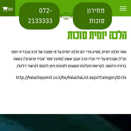
מחירון
072-
0
סוכות
2133333
הלכה יומית סוכות
אתר הלכה יומית, מפיץ מדי יום הלכה יומית על פי פסקיו של הרב עובדיה יוסף
זצ"ל, ונערכים על ידי נכדו הרב יעקב ששון (מחבר ספר 'אביר הרועים') בשפה
ברורה ורהוטה. לקריאת ההלכות הנוגעות לסוכות ניתן להכנס לקישור דלהלן:
http://halachayomit.co.il/he/HalachaList.aspx?CategoryID=24