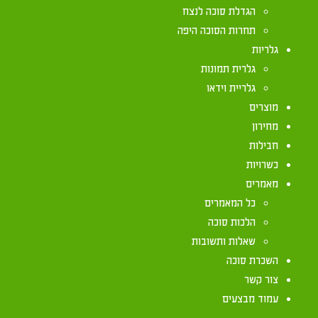
הגדלת סוכה לנצח
תחרות הסוכה היפה
דף מידע על הלכות סוכה – ניתן למצוא באתר משרד הח
גלריות
ktsootVeTchumayLimud/holidays-and-special-
גלרית תמונות
days/Pages/sukkot.aspx
גלריית וידאו
מוצרים
מחירון
חבילות
כשרויות
מאמרים
כל המאמרים
הלכות סוכה
יצירת קשר
שאלות ותשובות
השכרת סוכה
072-2133333
צור קשר
עמוד מבצעים
072-2133333