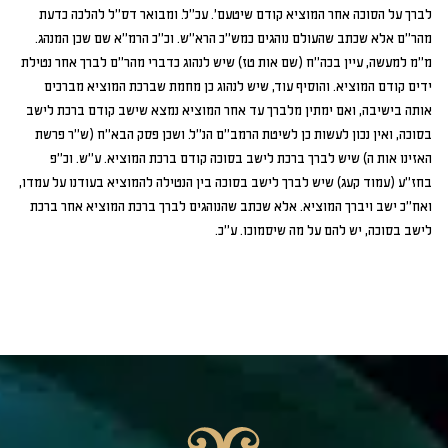
לברך על הסוכה אחר המוציא קודם שיטעם'. עכ"ל. ומבואר דס"ל להלכה כדעת
מהר"ם אלא שכתב שהעולם נוהגים כמש"כ הרא"ש. וכ"כ הרמ"א שם שכן המנהג.
מ"מ למעשה, עיין בכה"ח (שם אות טז) שיש לנהוג כדברי מהר"ם לברך אחר נטילת
ידים קודם המוציא. והוסיף עוד, שיש לנהוג כן מחמת שברכת המוציא מברכים
אותה בישיבה, ואם ימתין מלברך עד אחר המוציא נמצא שישב קודם ברכת לישב
בסוכה, ואין נכון לעשות כן לשיטת הרמב"ם הנ"ל. ושכן פסק הבא"ח (ש"ר פרשת
האזינו אות ה) שיש לברך ברכת לישב בסוכה קודם ברכת המוציא. ע"ש. וכ"פ
בחז"ע (עמוד קעג) שיש לברך לישב בסוכה בין הנטילה להמוציא בעודנו על עמדו,
ואח"כ ישב ויברך המוציא. אלא שכתב שהנוהגים לברך ברכת המוציא אחר ברכת
לישב בסוכה, יש להם על מה שיסמוכו. ע"כ.