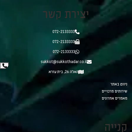
יצירת קשר
072-2133333
072-2133333
072-2133333
sukkot@sukkothadar.co.il
האלה 26, בית עזרא
ניווט באתר
שירותים מרכזיים
מאמרים אחרונים
קנייה