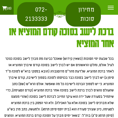
מחירון
072-
0
סוכות
2133333
ברכת לישב בסוכה קודם המוציא או
אחר המוציא
בכל שבעת ימי הסוכות (כשאין קידוש) שאוכל כביצה פת מברך לישב בסוכה כנזכר
לעיל. אולם, נחלקו הראשונים אם יש לברך לישב בסוכה קודם שיברך המוציא או
לאחר ברכת המוציא. שלדעת מהר"ם מרוטנבורג (הובא בפסקי ברא"ש לסוכה פ"ד
סימן ג) יש לברך לישב בסוכה כבר בכניסתו לסוכה בסמוך לישיבה, קודם שיברך
המוציא. כי יש לסמוך הברכה לישיבה כל מה שאפשר. אולם הרא"ש (שם) כתב
שהעולם נוהגים לברך ברכת לישב בסוכה אחר ברכת המוציא (קודם הטעימה), כדי
שיתחיל בסעודה שעל ידה הוא עיקר החיוב לברכת לישב בסוכה (שהרי מנהגנו
שלא מברכים לישב בסוכה אלא על האכילה). ולא הוי הפסק בין ברכת המוציא
לטעימה, כיון שצורך סעודה הוא (בית יוסף סימן תרמג). ולמעשה, כתב מרן בש"ע
(סימן תרמג ס"ג) בזה"ל: 'בשאר ימים מברך על הסוכה קודם ברכת המוציא. ונוהגים