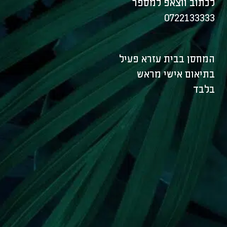
לכתוב ווצאפ למספר
0722133333
המחסן בבית עזרא פעיל
בתיאום אישי מראש
בלבד