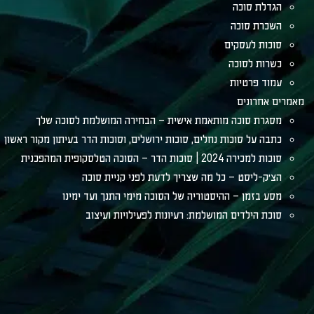
הגדלת סוכה
השכרת סוכה
סוכות לעסקים
כשרות לסוכה
עמוד פרטיות
מאמרים אחרונים
מסגרת סוכה מותאמת אישית – הבחירה המושלמת לסוכה שלך
כתבה על סוכות נחלים, סוכות ירושלים, וסוכות הדר בעיתון מקור ראשון
סוכות למכירה 2024 | סוכות הדר – הסוכה הטלסקופית המהפכנית
הצ׳ק-ליסט – כל מה שצריך לדעת לפני קניית סוכה
מסע בזמן – ההיסטוריה של הסוכה מימי התנך ועד ימינו
סוכת הילדים המושלמת: רעיונות לפעילויות ועיצוב