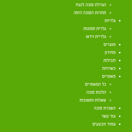
הגדלת סוכה לנצח
תחרות הסוכה היפה
שאלה החוזרת על עצמה מדי שנה, היא האם הרוצה לשב
גלריות
עובר בזה על איסור 'בל תוסיף', שבכך מוסיף הוא לשב
גלרית תמונות
להלכה, הרוצה להמשיך לשהות בסוכה ביום שמחת תורה,
גלריית וידאו
בביתו, כתב בספר 'מקראי קודש' (לרב הררי, עמודים
מוצרים
טפחים (כשלושים ושלושה ס"מ, ויש אומרים שהם כשל
מחירון
בזוכה שלא לשם מצוות הסוכה, ואז רשאי לאכול ולישון
חבילות
כשרויות
כמו כן, יש לדעת שאיסור 'בל תוסיף' הנ"ל קיים דווק
מאמרים
שרק בשמיני עצרת אסור, משום שרק הוא סמוך לחג (מ
כל המאמרים
הלכות סוכה
יש שהיו מפנים הכלים מהסוכה בערוב יום השביעי אף 
שאלות ותשובות
הסוכה אינה להנאה אלא משום גזירת הבורא ישתבח שמ
השכרת סוכה
צור קשר
עמוד מבצעים