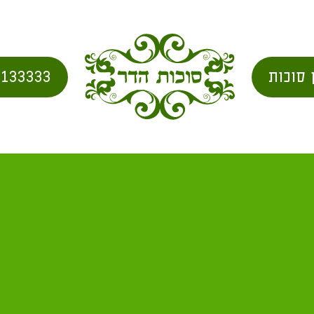
 סוכות
2133333
חות מג' טפחים