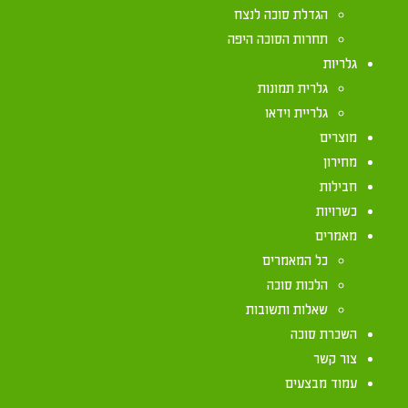
הגדלת סוכה לנצח
בסכך
תחרות הסוכה היפה
גלריות
גלרית תמונות
גלריית וידאו
כתב בש"ע (שם) שהסוכה כשרה אך אין לשבת תחת האו
מוצרים
היינו דוקא אם הוא אוויר המהלך על פני כל הסוכה או 
מחירון
תחת האווירים, שהרי אין סוכה שאין בה נקבים נקבים.
חבילות
כשרויות
מאמרים
כל המאמרים
הלכות סוכה
שאלות ותשובות
השכרת סוכה
צור קשר
יצירת קשר
עמוד מבצעים