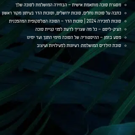
מסגרת סוכה מותאמת אישית – הבחירה המושלמת לסוכה שלך
כתבה על סוכות נחלים, סוכות ירושלים, וסוכות הדר בעיתון מקור ראשון
סוכות למכירה 2024 | סוכות הדר – הסוכה הטלסקופית המהפכנית
הצ׳ק-ליסט – כל מה שצריך לדעת לפני קניית סוכה
מסע בזמן – ההיסטוריה של הסוכה מימי התנך ועד ימינו
סוכת הילדים המושלמת: רעיונות לפעילויות ועיצוב